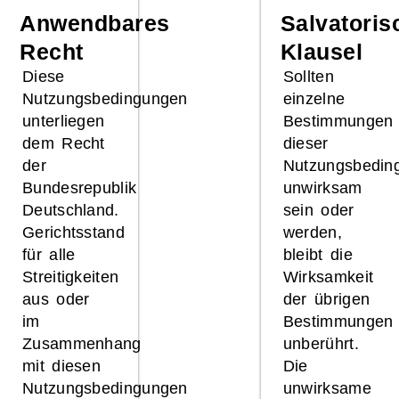
Anwendbares
Salvatoris
Recht
Klausel
Diese
Sollten
Nutzungsbedingungen
einzelne
unterliegen
Bestimmungen
dem Recht
dieser
der
Nutzungsbedin
Bundesrepublik
unwirksam
Deutschland.
sein oder
Gerichtsstand
werden,
für alle
bleibt die
Streitigkeiten
Wirksamkeit
aus oder
der übrigen
im
Bestimmungen
Zusammenhang
unberührt.
mit diesen
Die
Nutzungsbedingungen
unwirksame