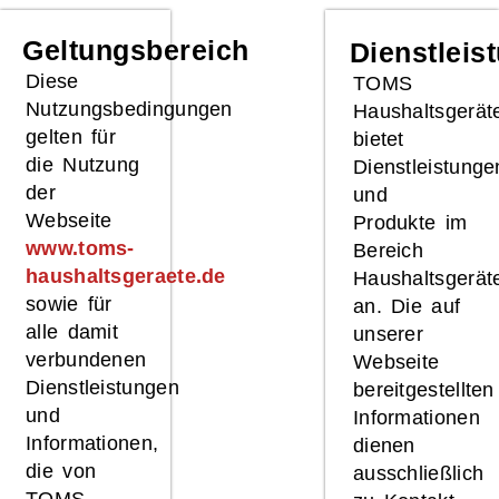
Geltungsbereich
Dienstleis
Diese
TOMS
Nutzungsbedingungen
Haushaltsgerät
gelten für
bietet
die Nutzung
Dienstleistunge
der
und
Webseite
Produkte im
www.toms-
Bereich
haushaltsgeraete.de
Haushaltsgerät
sowie für
an. Die auf
alle damit
unserer
verbundenen
Webseite
Dienstleistungen
bereitgestellten
und
Informationen
Informationen,
dienen
die von
ausschließlich
TOMS