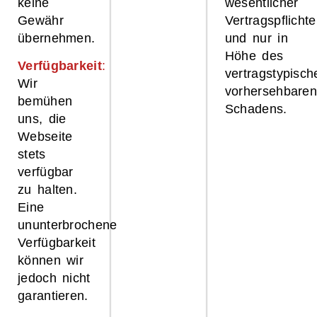
keine
wesentlicher
Gewähr
Vertragspflicht
übernehmen.
und nur in
Höhe des
Verfügbarkeit
:
vertragstypisch
Wir
vorhersehbare
bemühen
Schadens.
uns, die
Webseite
stets
verfügbar
zu halten.
Eine
ununterbrochene
Verfügbarkeit
können wir
jedoch nicht
garantieren.