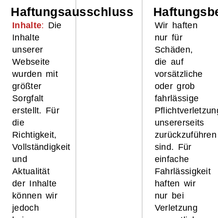
Haftungsausschluss
Haftungsb
Inhalte
:
Die
Wir haften
Inhalte
nur für
unserer
Schäden,
Webseite
die auf
wurden mit
vorsätzliche
größter
oder grob
Sorgfalt
fahrlässige
erstellt. Für
Pflichtverletzu
die
unsererseits
Richtigkeit,
zurückzuführen
Vollständigkeit
sind. Für
und
einfache
Aktualität
Fahrlässigkeit
der Inhalte
haften wir
können wir
nur bei
jedoch
Verletzung