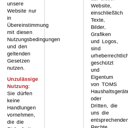
unsere
Website,
Website nur
einschließlich
in
Texte,
Übereinstimmung
Bilder,
mit diesen
Grafiken
Nutzungsbedingungen
und Logos,
und den
sind
geltenden
urheberrechtlic
Gesetzen
geschützt
nutzen.
und
Eigentum
Unzulässige
von TOMS
Nutzung
:
Haushaltsgerät
Sie dürfen
oder
keine
Dritten, die
Handlungen
uns die
vornehmen,
entsprechende
die die
Rechte